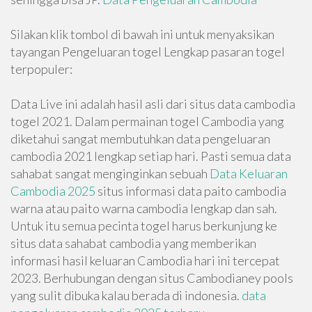
Silakan klik tombol di bawah ini untuk menyaksikan
tayangan Pengeluaran togel Lengkap pasaran togel
terpopuler:
Data Live ini adalah hasil asli dari situs data cambodia
togel 2021. Dalam permainan togel Cambodia yang
diketahui sangat membutuhkan data pengeluaran
cambodia 2021 lengkap setiap hari. Pasti semua data
sahabat sangat menginginkan sebuah
Data Keluaran
Cambodia 2025
situs informasi data paito cambodia
warna atau paito warna cambodia lengkap dan sah.
Untuk itu semua pecinta togel harus berkunjung ke
situs data sahabat cambodia yang memberikan
informasi hasil keluaran Cambodia hari ini tercepat
2023. Berhubungan dengan situs Cambodianey pools
yang sulit dibuka kalau berada di indonesia.
data