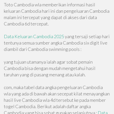
Toto Cambodia wla memberikan informasi hasil
keluaran Cambodia hari ini dan pengeluaran Cambodia
malam ini tercepat yang dapat di akses dari data
Cambodia 6d tercepat.
Data Keluaran Cambodia 2025
yang tersaji setiap hari
tentunya semua sumber angka Cambodia six digit live
diambil dari Cambodia swimming pools :
yang tujuan utamanya ialah agar sobat pemain
Cambodia bisa dengan mudah mengetahui hasil
taruhan yang di pasang menang atau kalah.
com, maka tabel data angka pengeluaran Cambodia
wla yang ada di bawah akan secepat kilat menayangkan
hasil live Cambodia wla 4d tersebut ke pada member
togel Cambodia. Berikut adalah daftar angka
Cambodia yang bisa sobat gunakan selanjutnya :
Data