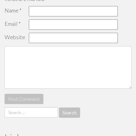
Name
*
Email
*
Website
Search
for: