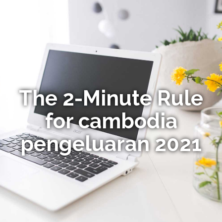
The 2-Minute Rule
for cambodia
pengeluaran 2021