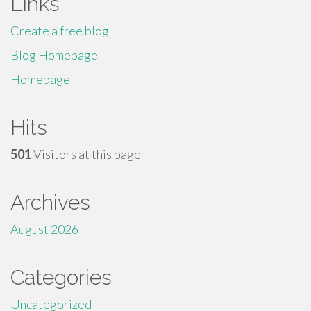
Links
Create a free blog
Blog Homepage
Homepage
Hits
501
Visitors at this page
Archives
August 2026
Categories
Uncategorized