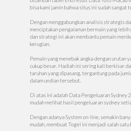
ditambah tabel End result Data Toto Macau in
bisa kami jamin bahwa situs ini sudah sangat 
Dengan menggabungkan analisis strategis dan
menciptakan pengalaman bermain yang lebih
dan strategi ini akan membantu pemain meni
kerugian.
Pemain yang menebak angka dengan urutan y
cukup besar. Hadiah ini sering kali berkisar da
taruhan yang dipasang, tergantung pada jum
dalam undian tersebut.
Di atas ini adalah Data Pengeluaran Sydney 2
mudah melihat hasil pengeluaran sydney setia
Dengan adanya System on-line, semakin bany
mudah, membuat Togel ini menjadi salah satu