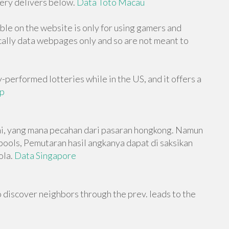
tery delivers below.
Data Toto Macau
le on the website is only for using gamers and
ally data webpages only and so are not meant to
-performed lotteries while in the US, and it offers a
gp
ini, yang mana pecahan dari pasaran hongkong. Namun
ools, Pemutaran hasil angkanya dapat di saksikan
ola.
Data Singapore
o discover neighbors through the prev. leads to the