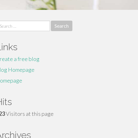
earch
r:
Links
reate a free blog
log Homepage
omepage
its
23
Visitors at this page
Archives