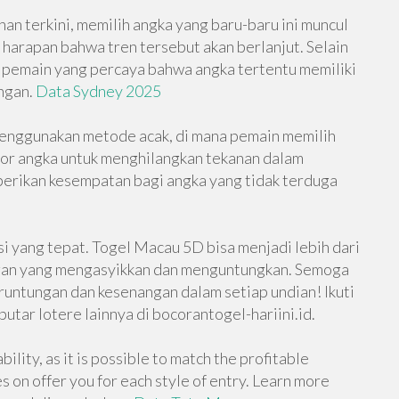
n terkini, memilih angka yang baru-baru ini muncul
arapan bahwa tren tersebut akan berlanjut. Selain
 pemain yang percaya bahwa angka tertentu memiliki
ngan.
Data Sydney 2025
 menggunakan metode acak, di mana pemain memilih
or angka untuk menghilangkan tekanan dalam
erikan kesempatan bagi angka yang tidak terduga
 yang tepat. Togel Macau 5D bisa menjadi lebih dari
ngan yang mengasyikkan dan menguntungkan. Semoga
untungan dan kesenangan dalam setiap undian! Ikuti
utar lotere lainnya di bocorantogel-hariini.id.
ility, as it is possible to match the profitable
s on offer you for each style of entry. Learn more