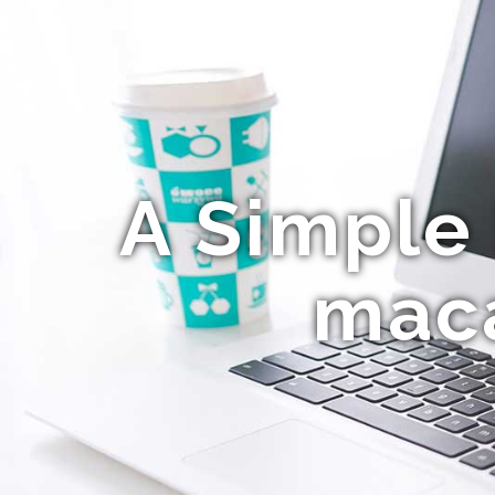
A Simple 
maca