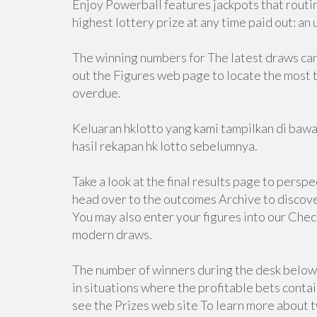
Enjoy Powerball features jackpots that routine
highest lottery prize at any time paid out: a
The winning numbers for The latest draws can
out the Figures web page to locate the most 
overdue.
Keluaran hklotto yang kami tampilkan di baw
hasil rekapan hk lotto sebelumnya.
Take a look at the final results page to persp
head over to the outcomes Archive to discover
You may also enter your figures into our Chec
modern draws.
The number of winners during the desk below 
in situations where the profitable bets conta
see the Prizes web site To learn more about t