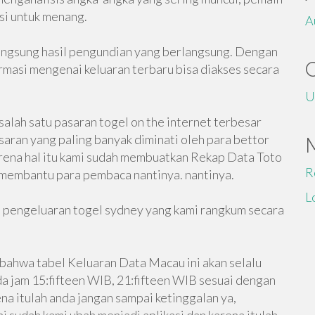
si untuk menang.
A
 langsung hasil pengundian yang berlangsung. Dengan
masi mengenai keluaran terbaru bisa diakses secara
U
lah satu pasaran togel on the internet terbesar
saran yang paling banyak diminati oleh para bettor
karena hal itu kami sudah membuatkan Rekap Data Toto
R
membantu para pembaca nantinya. nantinya.
L
ini pengeluaran togel sydney yang kami rangkum secara
 bahwa tabel Keluaran Data Macau ini akan selalu
da jam 15:fifteen WIB, 21:fifteen WIB sesuai dengan
 itulah anda jangan sampai ketinggalan ya,